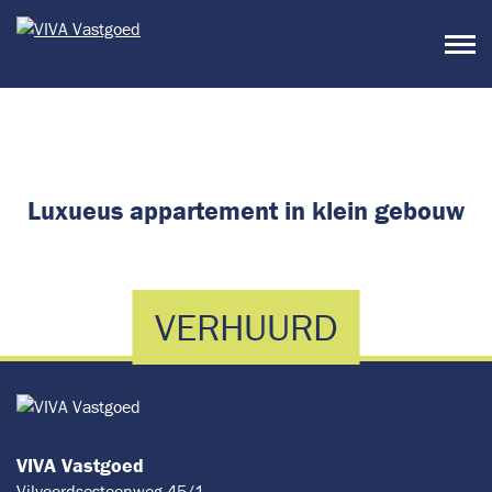
NL
|
FR
Luxueus appartement in klein gebouw
VERHUURD
VIVA Vastgoed
Vilvoordsesteenweg 45/1