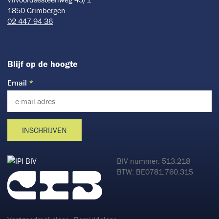
1850 Grimbergen
02 447 94 36
Blijf op de hoogte
Leave
Email
this
field
blank
INSCHRIJVEN
BIV nummer: 513.218
BTW: BE0781.760.315